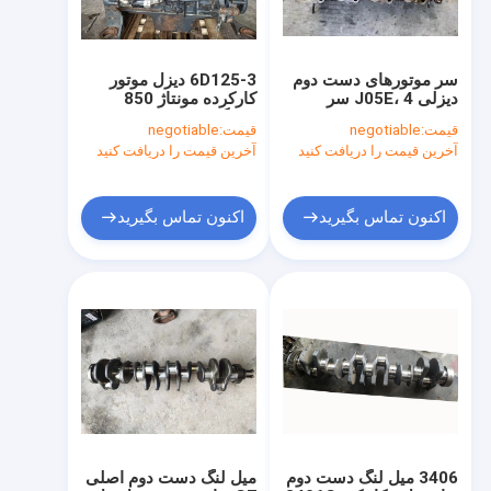
سر موتورهای دست دوم
6D125-3 دیزل موتور
دیزلی J05E، 4 سر
کارکرده مونتاژ 850
سیلندر برای بیل مکانیکی
کیلوگرم وزن برای بیل
قیمت:
negotiable
قیمت:
negotiable
SK200-8 SK250-8
مکانیکی Pc450-7 اصلی
آخرین قیمت را دریافت کنید
آخرین قیمت را دریافت کنید
اکنون تماس بگیرید
اکنون تماس بگیرید
صفحه اصلی
محصولات
درباره ما
3406 میل لنگ دست دوم
میل لنگ دست دوم اصلی