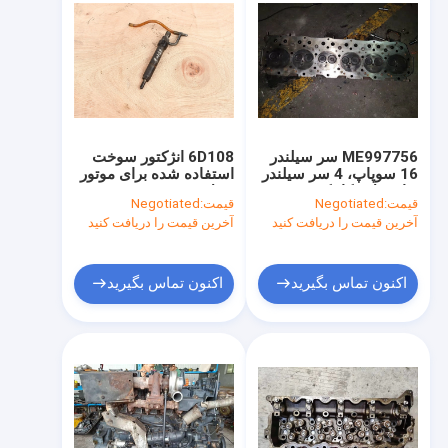
ME997756 سر سیلندر
6D108 انژکتور سوخت
16 سوپاپ، 4 سر سیلندر
استفاده شده برای موتور
برای بیل مکانیکی
دیزل 6222-13-3300
قیمت:
Negotiated
قیمت:
Negotiated
SK330-6 HD1430-3
برای بیل مکانیکی
آخرین قیمت را دریافت کنید
آخرین قیمت را دریافت کنید
PC300-5
اکنون تماس بگیرید
اکنون تماس بگیرید