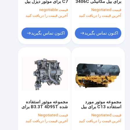
برای بیل مکانیکی 3406C
C7 برای موتور دیزل بیل
تور کارخانه
3406E 3176C 156 -
مکانیکی E329D E325D
قیمت:
Negotiated
قیمت:
negotiable
8536
آخرین قیمت را دریافت کنید
آخرین قیمت را دریافت کنید
کنترل کیفیت
با ما تماس بگیرید
اکنون تماس بگیرید
اکنون تماس بگیرید
درخواست نقل قول
مونتاژ موتور کارکرده
بلوک های موتور استفاده شده
سر موتورهای استفاده شده
مجموعه موتور مورد
مجموعه موتور استفاده
استفاده C13 برای بیل
شده B3.3T 4D95T برای
میل لنگ دست دوم
مکانیکی E349D E349E
بیل مکانیکی PC120 - 5
قیمت:
Negotiated
قیمت:
Negotiated
آب خنک کننده الکتریکی
JCM908D
پمپ تزریق سوخت کارکرده
آخرین قیمت را دریافت کنید
آخرین قیمت را دریافت کنید