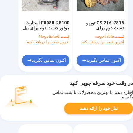
216-7815 C9 توربو
28100-E0080 استارت
دست دوم برای
موتور دست دوم برای بیل
ExcavatorE330
مکانیکی SK350-8
قیمت:
negotiable
قیمت:
Negotiated
E330C موتور دیزل مواد
28100-78124
آخرین قیمت را دریافت کنید
آخرین قیمت را دریافت کنید
فولادی
اکنون تماس بگیرید
اکنون تماس بگیرید
در وقت خود صرفه جویی کنید
اجازه دهید با بهترین محصولات با شما تماس
بگیریم.
نیاز خود را ارائه دهید