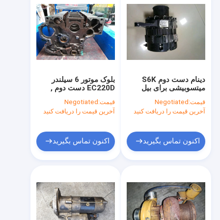
دینام دست دوم S6K
بلوک موتور 6 سیلندر
میتسوبیشی برای بیل
EC220D دست دوم ,
مکانیکی E320C 32G68-
بلوک سیلندر موتور دیزل
قیمت:
Negotiated
قیمت:
Negotiated
00101 24V 50A
بیل مکانیکی
آخرین قیمت را دریافت کنید
آخرین قیمت را دریافت کنید
ME070120
اکنون تماس بگیرید
اکنون تماس بگیرید