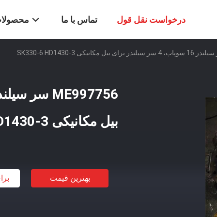
درخواست نقل قول
تماس با ما
محصولا
بیل مکانیکی SK330-6 HD1430-3
بهترین قیمت
برا