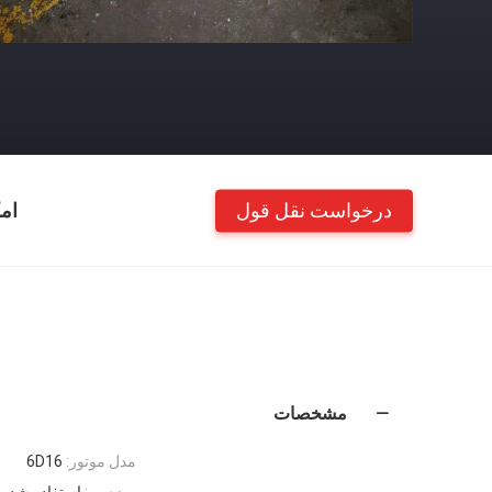
درخواست نقل قول
ام
مشخصات
مدل موتور:
6D16
وضعیت:
استفاده شده