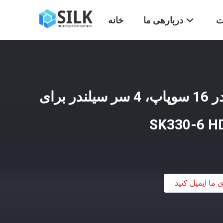
ت
دربارهی ما
خانه
ME997756 سر سیلندر 16 سوپاپ، 4 سر سیلندر برای
ی ما ایمیل کنید