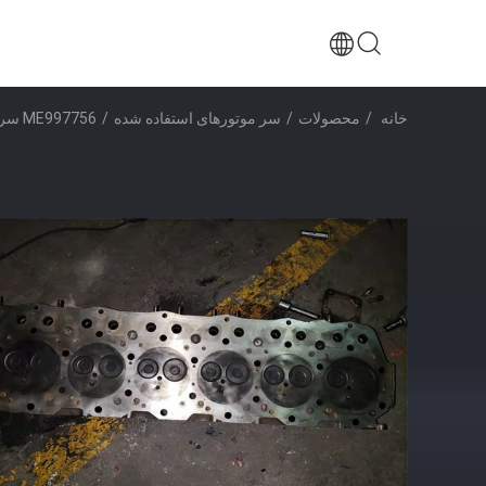
خانه
/
محصولات
/
سر موتورهای استفاده شده
/
ME997756 سر سیلندر 16 سوپاپ، 4 سر سیلندر برای بیل مکانیکی SK330-6 HD1430-3