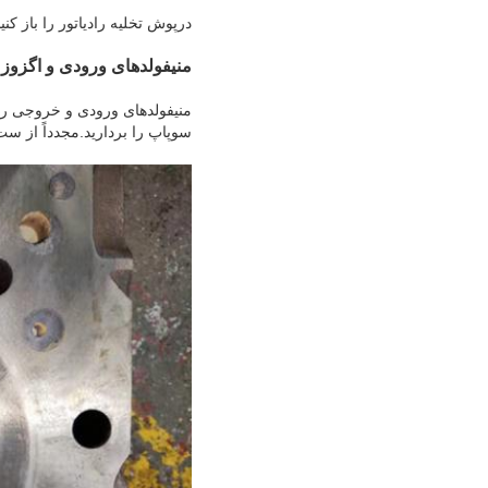
درپوش تخلیه رادیاتور را باز کن
منیفولدهای ورودی و اگزوز م
منیفولدهای ورودی و خروجی را ت
سوپاپ را بردارید.مجدداً از ست