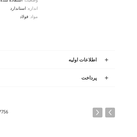
اندازه:
استاندارد
مواد:
فولاد
اطلاعات اولیه
پرداخت
ME997756 سر سیلندر 16 سوپاپ، 4