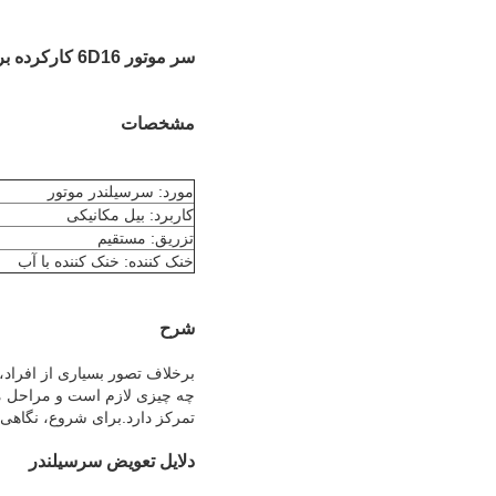
سر موتور 6D16 کارکرده برای بیل مکانیکی SK330 - 6 HD1430 - 3 ME997756
مشخصات
مورد: سرسیلندر موتور
کاربرد: بیل مکانیکی
تزریق: مستقیم
خنک کننده: خنک کننده با آب
شرح
برخلاف تصور بسیاری از افراد، 
چه چیزی لازم است و مراحل مرب
تمرکز دارد.برای شروع، نگاهی 
دلایل تعویض سرسیلندر