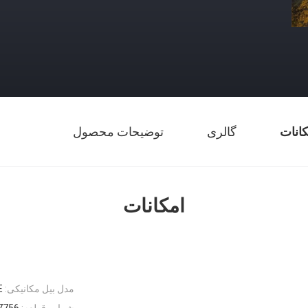
کانات
گالری
توضیحات محصول
امکانات
مدل بیل مکانیکی:
E
شماره قطعه:
7756